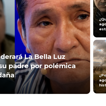
¿Qu
ago
est
iderará La Bella Luz
 su padre por polémica
daña
¿Po
ago
his