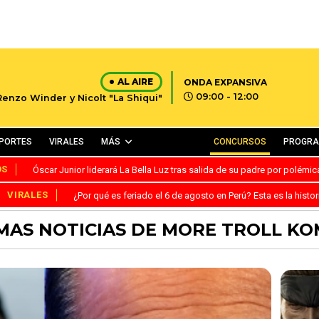
AL AIRE
ONDA EXPANSIVA
09:00 - 12:00
Renzo Winder y Nicolt "La Shiqui"
PORTES
VIRALES
MÁS
CONCURSOS
PROGR
OS
Óscar Junior liderará La Bella Luz tras salida de su padre por polémi
VIRALES
¿Por qué es feriado el 6 de agosto en Perú? Esta es la histor
MAS NOTICIAS DE MORE TROLL K