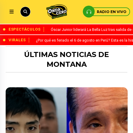
RADIO EN VIVO
ESPECTÁCULOS
Óscar Junior liderará La Bella Luz tras salida 
VIRALES
¿Por qué es feriado el 6 de agosto en Perú? Esta es la his
ÚLTIMAS NOTICIAS DE
MONTANA