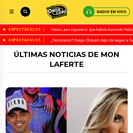
RADIO EN VIVO
ESPECTÁCULOS
Flavia Laos expone lo que habría buscado Pablo 
ESPECTÁCULOS
¿Terminaron? Diego Chávarri dejó de seguir a Ga
ÚLTIMAS NOTICIAS DE MON
LAFERTE