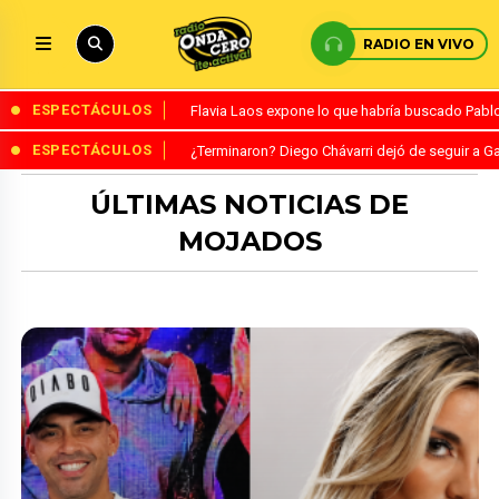
RADIO EN VIVO
ESPECTÁCULOS
Flavia Laos expone lo que habría buscado Pablo 
ESPECTÁCULOS
¿Terminaron? Diego Chávarri dejó de seguir a Ga
ÚLTIMAS NOTICIAS DE
MOJADOS