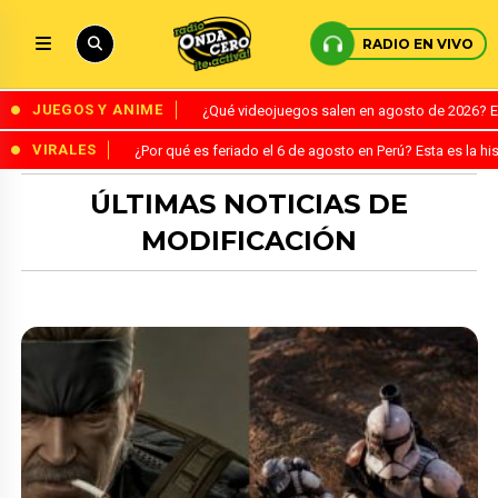
RADIO EN VIVO
JUEGOS Y ANIME
¿Qué videojuegos salen en agosto de 2026? 
VIRALES
¿Por qué es feriado el 6 de agosto en Perú? Esta es la his
ÚLTIMAS NOTICIAS DE
MODIFICACIÓN