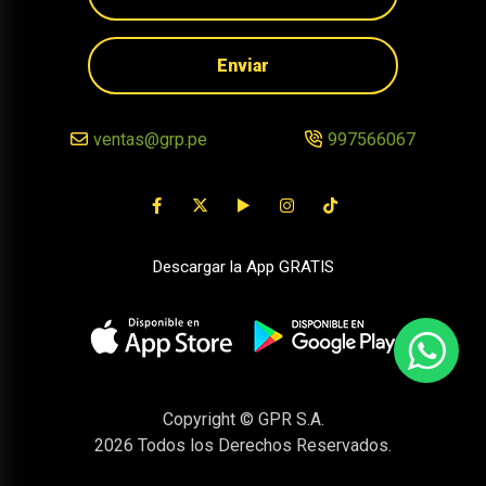
Enviar
ventas@grp.pe
997566067
Descargar la App GRATIS
Copyright © GPR S.A.
2026
Todos los Derechos Reservados.