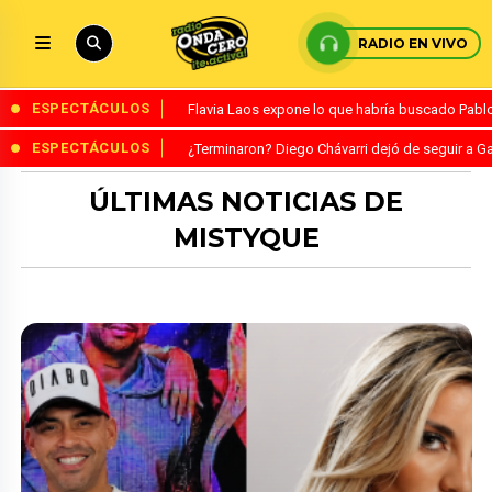
RADIO EN VIVO
ESPECTÁCULOS
Flavia Laos expone lo que habría buscado Pablo 
ESPECTÁCULOS
¿Terminaron? Diego Chávarri dejó de seguir a Ga
ÚLTIMAS NOTICIAS DE
MISTYQUE