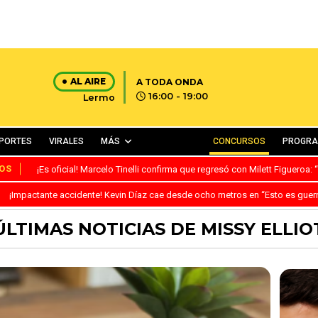
AL AIRE
A TODA ONDA
16:00 - 19:00
Lermo
PORTES
VIRALES
MÁS
CONCURSOS
PROGR
OS
¡Es oficial! Marcelo Tinelli confirma que regresó con Milett Figueroa
¡Impactante accidente! Kevin Díaz cae desde ocho metros en “Esto es guer
ÚLTIMAS NOTICIAS DE MISSY ELLIO