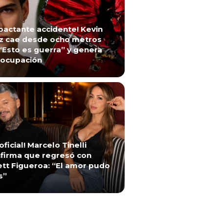
pactante accidente! Kevin
z cae desde ocho metros
“Esto es guerra” y genera
ocupación
 oficial! Marcelo Tinelli
firma que regresó con
ett Figueroa: “El amor pudo
s”