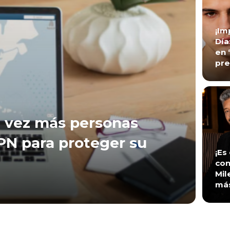
¡Im
Día
en 
pre
 vez más personas
VPN para proteger su
¡Es
con
Mil
má