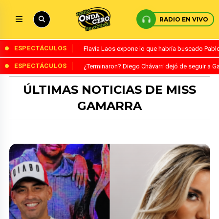
RADIO EN VIVO
ESPECTÁCULOS
Flavia Laos expone lo que habría buscado Pablo 
ESPECTÁCULOS
¿Terminaron? Diego Chávarri dejó de seguir a Ga
ÚLTIMAS NOTICIAS DE MISS
GAMARRA