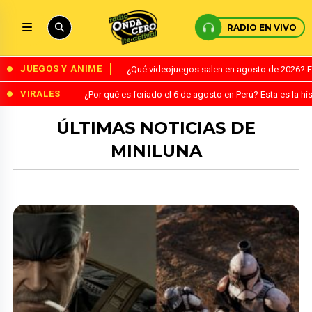
RADIO EN VIVO
JUEGOS Y ANIME
¿Qué videojuegos salen en agosto de 2026? 
VIRALES
¿Por qué es feriado el 6 de agosto en Perú? Esta es la his
ÚLTIMAS NOTICIAS DE
MINILUNA