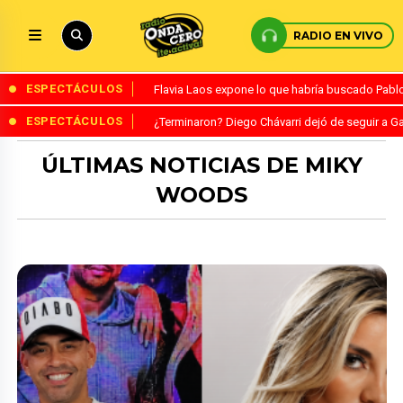
RADIO EN VIVO
ESPECTÁCULOS
Flavia Laos expone lo que habría buscado Pablo 
ESPECTÁCULOS
¿Terminaron? Diego Chávarri dejó de seguir a Ga
ÚLTIMAS NOTICIAS DE MIKY
WOODS