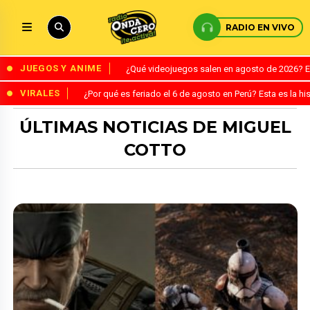
RADIO EN VIVO
JUEGOS Y ANIME
¿Qué videojuegos salen en agosto de 2026? 
VIRALES
¿Por qué es feriado el 6 de agosto en Perú? Esta es la his
ÚLTIMAS NOTICIAS DE MIGUEL
COTTO