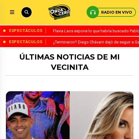
RADIO EN VIVO
ESPECTÁCULOS
Flavia Laos expone lo que habría buscado Pablo 
ESPECTÁCULOS
¿Terminaron? Diego Chávarri dejó de seguir a Ga
ÚLTIMAS NOTICIAS DE MI
VECINITA