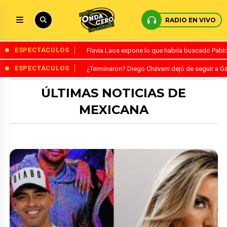
RADIO EN VIVO
ESPECTÁCULOS
Flavia Laos expone lo que habría buscado Pablo 
ESPECTÁCULOS
¿Terminaron? Diego Chávarri dejó de seguir a Ga
ÚLTIMAS NOTICIAS DE
MEXICANA