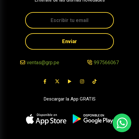
Entérate de las últimas novedades
Enviar
ventas@grp.pe
997566067
Descargar la App GRATIS