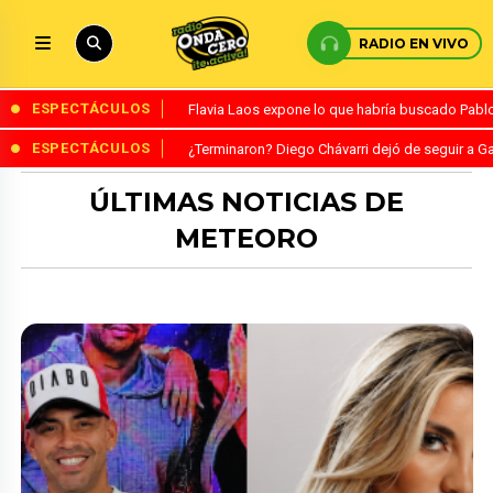
RADIO EN VIVO
ESPECTÁCULOS
Flavia Laos expone lo que habría buscado Pablo 
ESPECTÁCULOS
¿Terminaron? Diego Chávarri dejó de seguir a Ga
ÚLTIMAS NOTICIAS DE
METEORO