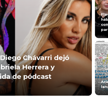
Fla
hab
con
par
Diego Chávarri dejó
briela Herrera y
lida de pódcast
Ari
lan