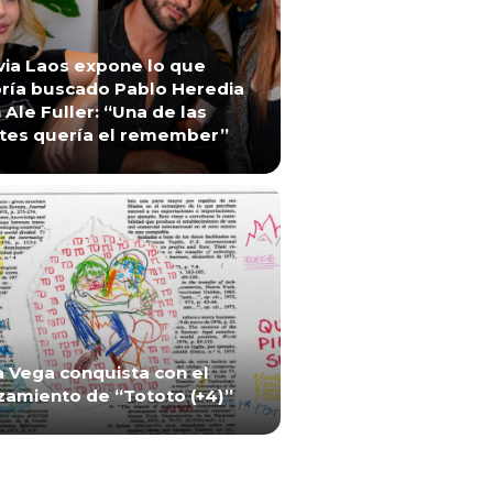
via Laos expone lo que
ría buscado Pablo Heredia
 Ale Fuller: “Una de las
tes quería el remember”
a Vega conquista con el
zamiento de “Tototo (+4)”