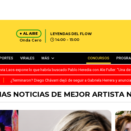
AL AIRE
LEYENDAS DEL FLOW
14:00 - 15:00
Onda Cero
PORTES
VIRALES
MÁS
CONCURSOS
PROGR
avia Laos expone lo que habría buscado Pablo Heredia con Ale Fuller: “Una de
S
¿Terminaron? Diego Chávarri dejó de seguir a Gabriela Herrera y anunci
MAS NOTICIAS DE MEJOR ARTISTA 