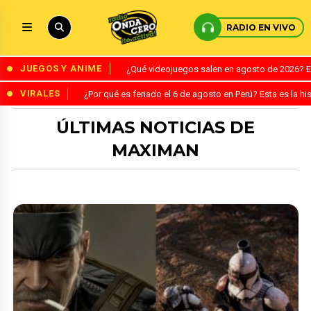
RADIO EN VIVO
JUEGOS Y ANIME
¿Qué videojuegos salen en agosto de 2026? 
VIRALES
¿Por qué es feriado el 6 de agosto en Perú? Esta es la his
ÚLTIMAS NOTICIAS DE
MAXIMAN