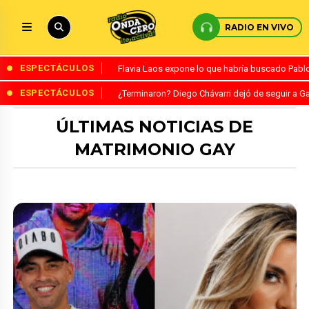
RADIO EN VIVO
ESPECTÁCULOS
Flavia Laos expone lo que habría buscado Pablo 
ESPECTÁCULOS
¿Terminaron? Diego Chávarri dejó de seguir a Ga
ÚLTIMAS NOTICIAS DE
MATRIMONIO GAY