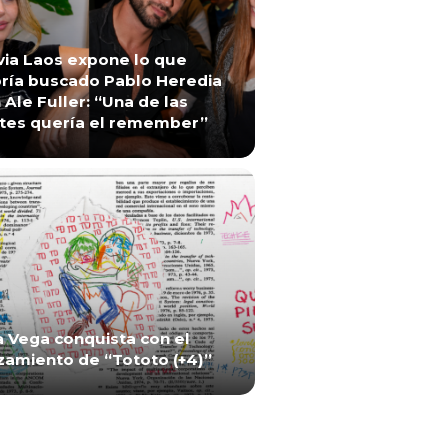
via Laos expone lo que
ría buscado Pablo Heredia
 Ale Fuller: “Una de las
tes quería el remember”
a Vega conquista con el
zamiento de “Tototo (+4)”