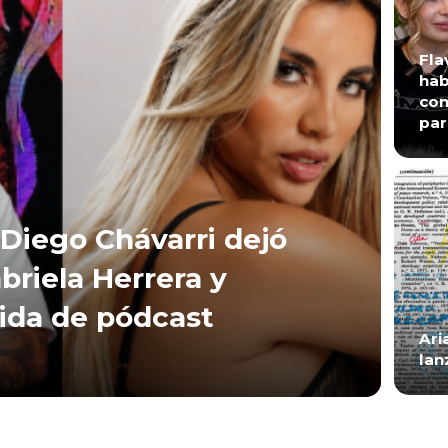
Fla
hab
con
par
Diego Chávarri dejó
briela Herrera y
lida de pódcast
Ari
lan