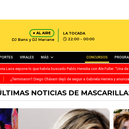
AL AIRE
LA TOCADA
22:00 - 00:00
DJ Bans y DJ Mariane
PORTES
VIRALES
MÁS
CONCURSOS
PROGR
avia Laos expone lo que habría buscado Pablo Heredia con Ale Fuller: “Una de
S
¿Terminaron? Diego Chávarri dejó de seguir a Gabriela Herrera y anunci
ÚLTIMAS NOTICIAS DE MASCARILLA