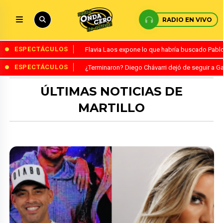
RADIO EN VIVO
ESPECTÁCULOS
Flavia Laos expone lo que habría buscado Pablo 
ESPECTÁCULOS
¿Terminaron? Diego Chávarri dejó de seguir a Ga
ÚLTIMAS NOTICIAS DE
MARTILLO