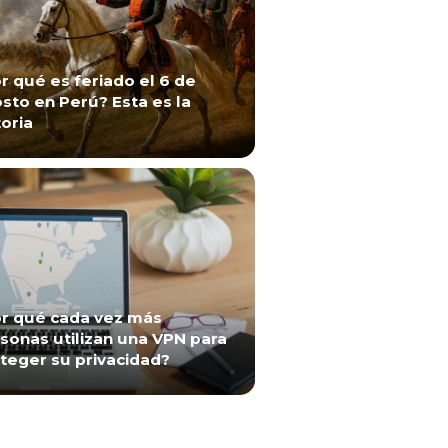
r qué es feriado el 6 de
sto en Perú? Esta es la
toria
r qué cada vez más
sonas utilizan una VPN para
teger su privacidad?