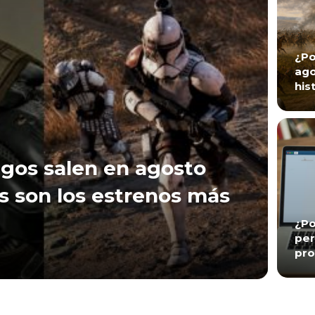
¿Po
ago
his
gos salen en agosto
s son los estrenos más
¿Po
per
pro