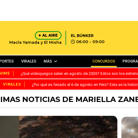
AL AIRE
EL BÚNKER
06:00 - 09:00
Macla Yamada y El Misha
PORTES
VIRALES
MÁS
CONCURSOS
PROGR
NIME
¿Qué videojuegos salen en agosto de 2026? Estos son los estre
VIRALES
¿Por qué es feriado el 6 de agosto en Perú? Esta es la histor
IMAS NOTICIAS DE MARIELLA ZAN