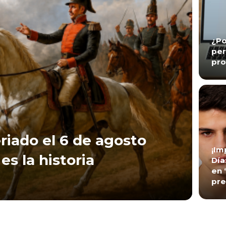
¿Po
per
pro
riado el 6 de agosto
¡Im
es la historia
Día
en 
pre