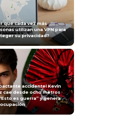
r qué cada vez más
sonas utilizan una VPN para
teger su privacidad?
pactante accidente! Kevin
z cae desde ocho metros
“Esto es guerra” y genera
ocupación