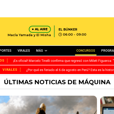
AL AIRE
EL BÚNKER
06:00 - 09:00
Macla Yamada y El Misha
PORTES
VIRALES
MÁS
CONCURSOS
PROGR
OS
¡Es oficial! Marcelo Tinelli confirma que regresó con Milett Figueroa
VIRALES
¿Por qué es feriado el 6 de agosto en Perú? Esta es la histor
ÚLTIMAS NOTICIAS DE MÁQUINA