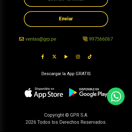
Enviar
ventas@grp.pe
997566067
Descargar la App GRATIS
Copyright © GPR S.A.
2026
Todos los Derechos Reservados.