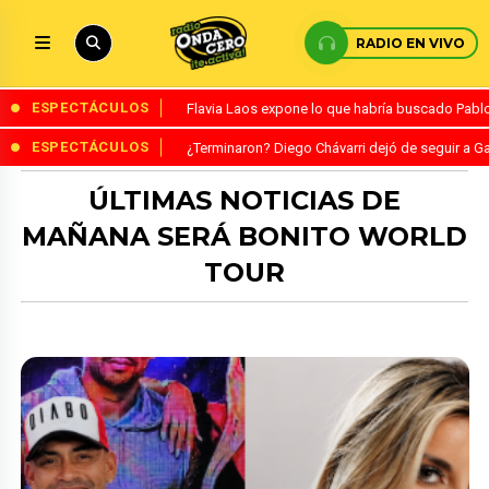
RADIO EN VIVO
ESPECTÁCULOS
Flavia Laos expone lo que habría buscado Pablo 
ESPECTÁCULOS
¿Terminaron? Diego Chávarri dejó de seguir a Ga
ÚLTIMAS NOTICIAS DE
MAÑANA SERÁ BONITO WORLD
TOUR