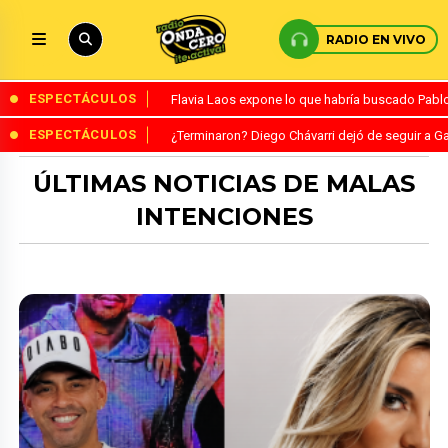
RADIO EN VIVO
ESPECTÁCULOS
Flavia Laos expone lo que habría buscado Pablo 
ESPECTÁCULOS
¿Terminaron? Diego Chávarri dejó de seguir a Ga
ÚLTIMAS NOTICIAS DE MALAS
INTENCIONES