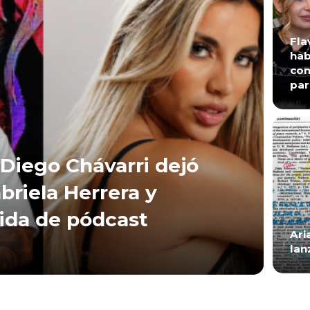
Fla
hab
con
par
Diego Chávarri dejó
briela Herrera y
lida de pódcast
Ari
lan