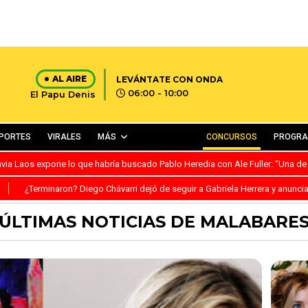
AL AIRE
LEVÁNTATE CON ONDA
06:00 - 10:00
El Papu Denis
PORTES
VIRALES
MÁS
CONCURSOS
PROGR
avia Laos expone lo que habría buscado Pablo Heredia con Ale Fuller: “Una de
S
¿Terminaron? Diego Chávarri dejó de seguir a Gabriela Herrera y anunci
ÚLTIMAS NOTICIAS DE MALABARE