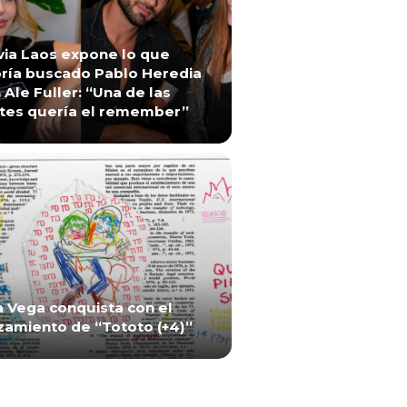
via Laos expone lo que
ría buscado Pablo Heredia
 Ale Fuller: “Una de las
tes quería el remember”
a Vega conquista con el
zamiento de “Tototo (+4)”