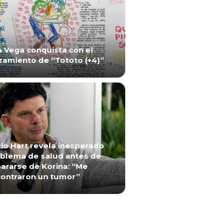
a Vega conquista con el
zamiento de “Tototo (+4)”
io Hart revela inesperado
blema de salud antes de
ararse de Korina: “Me
ontraron un tumor”