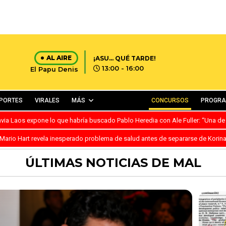
AL AIRE
¡ASU… QUÉ TARDE!
13:00 - 16:00
El Papu Denis
PORTES
VIRALES
MÁS
CONCURSOS
PROGR
avia Laos expone lo que habría buscado Pablo Heredia con Ale Fuller: “Una de
Mario Hart revela inesperado problema de salud antes de separarse de Korin
ÚLTIMAS NOTICIAS DE MAL