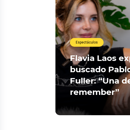
Espectáculos
Flavia Laos e
buscado Pablo
Fuller: “Una d
remember”