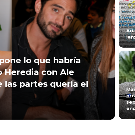
Ari
lan
xpone lo que habría
 Heredia con Ale
e las partes quería el
Mar
pro
sep
enc