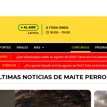
AL AIRE
A TODA ONDA
16:00 - 19:00
Lermo
PORTES
VIRALES
MÁS
CONCURSOS
PROGR
NIME
¿Qué videojuegos salen en agosto de 2026? Estos son los estre
VIRALES
¿Por qué es feriado el 6 de agosto en Perú? Esta es la histor
LTIMAS NOTICIAS DE MAITE PERRO