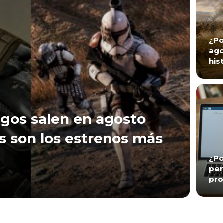
¿Po
ago
his
gos salen en agosto
s son los estrenos más
¿Po
per
pro