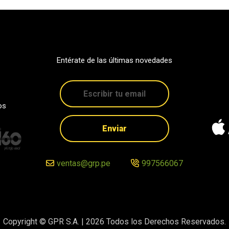
Entérate de las últimas novedades
os
Enviar
ventas@grp.pe
997566067
Copyright © GPR S.A. |
2026
Todos los Derechos Reservados.