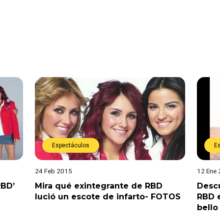
Espectáculos
E
24 Feb 2015
12 Ene
RBD’
Mira qué exintegrante de RBD
Desc
lució un escote de infarto- FOTOS
RBD e
bell