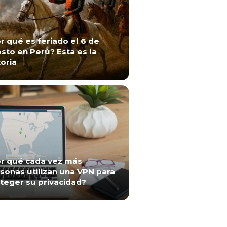
r qué es feriado el 6 de
sto en Perú? Esta es la
toria
r qué cada vez más
sonas utilizan una VPN para
teger su privacidad?