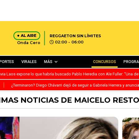
AL AIRE
REGGAETON SIN LÍMITES
02:00 - 06:00
Onda Cero
PORTES
VIRALES
MÁS
CONCURSOS
PROGR
avia Laos expone lo que habría buscado Pablo Heredia con Ale Fuller: “Una de
S
¿Terminaron? Diego Chávarri dejó de seguir a Gabriela Herrera y anunci
IMAS NOTICIAS DE MAICELO REST