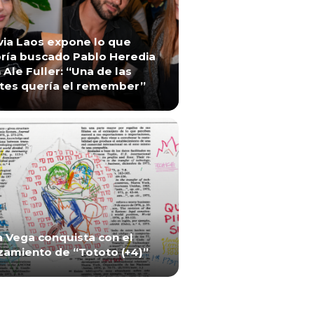
via Laos expone lo que
ría buscado Pablo Heredia
 Ale Fuller: “Una de las
tes quería el remember”
a Vega conquista con el
zamiento de “Tototo (+4)”