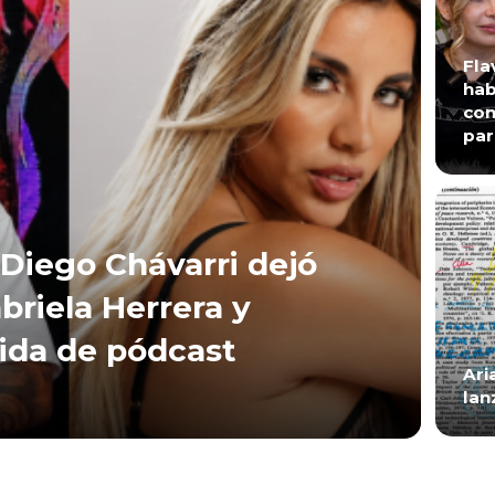
Fla
hab
con
par
Diego Chávarri dejó
briela Herrera y
lida de pódcast
Ari
lan