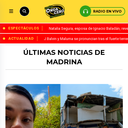
RADIO EN VIVO
ESPECTÁCULOS
Natalia Segura, esposa de Ignacio Baladán, rev
ACTUALIDAD
J Balvin y Maluma se pronuncian tras el fuerte te
ÚLTIMAS NOTICIAS DE
MADRINA