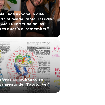
via Laos expone lo que
ría buscado Pablo Heredia
 Ale Fuller: “Una de las
tes quería el remember”
a Vega conquista con el
zamiento de “Tototo (+4)”