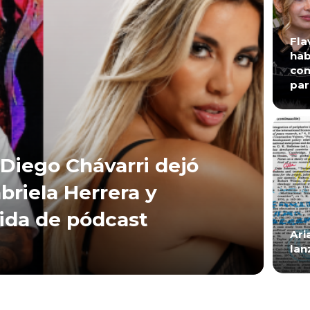
Fla
hab
con
par
Diego Chávarri dejó
briela Herrera y
lida de pódcast
Ari
lan