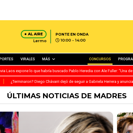
AL AIRE
PONTE EN ONDA
10:00 - 14:00
Lermo
PORTES
VIRALES
MÁS
CONCURSOS
PROGR
avia Laos expone lo que habría buscado Pablo Heredia con Ale Fuller: “Una de
S
¿Terminaron? Diego Chávarri dejó de seguir a Gabriela Herrera y anunci
ÚLTIMAS NOTICIAS DE MADRES