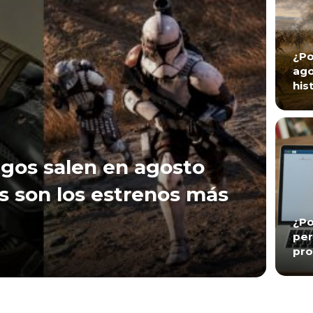
¿Po
ago
his
gos salen en agosto
s son los estrenos más
¿Po
per
pro