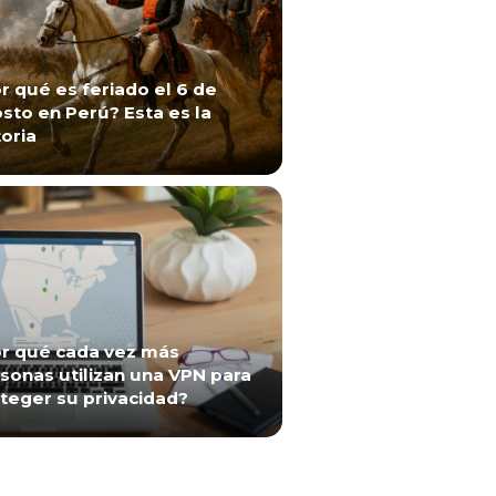
r qué es feriado el 6 de
sto en Perú? Esta es la
toria
r qué cada vez más
sonas utilizan una VPN para
teger su privacidad?