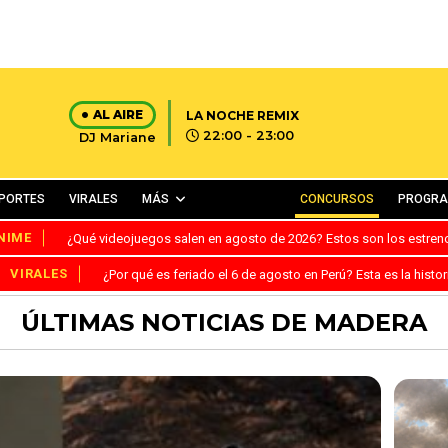
AL AIRE
LA NOCHE REMIX
22:00 - 23:00
DJ Mariane
PORTES
VIRALES
MÁS
CONCURSOS
PROGR
NIME
¿Qué videojuegos salen en agosto de 2026? Estos son los estre
VIRALES
¿Por qué es feriado el 6 de agosto en Perú? Esta es la histor
ÚLTIMAS NOTICIAS DE MADERA