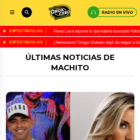
RADIO EN VIVO
ESPECTÁCULOS
Flavia Laos expone lo que habría buscado Pablo 
ESPECTÁCULOS
¿Terminaron? Diego Chávarri dejó de seguir a Ga
ÚLTIMAS NOTICIAS DE
MACHITO