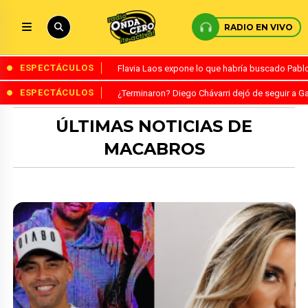
RADIO EN VIVO
ESPECTÁCULOS
Flavia Laos expone lo que habría buscado Pablo 
ESPECTÁCULOS
¿Terminaron? Diego Chávarri dejó de seguir a Ga
ÚLTIMAS NOTICIAS DE
MACABROS