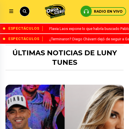
RADIO EN VIVO
ESPECTÁCULOS
Flavia Laos expone lo que habría buscado Pablo 
ESPECTÁCULOS
¿Terminaron? Diego Chávarri dejó de seguir a Ga
ÚLTIMAS NOTICIAS DE LUNY
TUNES