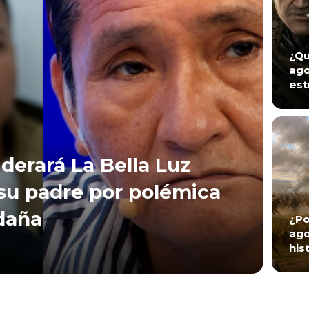
¿Qu
ago
est
iderará La Bella Luz
 su padre por polémica
daña
¿Po
ago
his