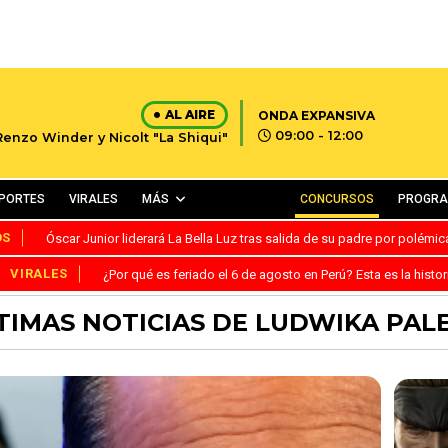
AL AIRE
ONDA EXPANSIVA
09:00 - 12:00
Renzo Winder y Nicolt "La Shiqui"
PORTES
VIRALES
MÁS
CONCURSOS
PROGR
OS
Óscar Junior liderará La Bella Luz tras salida de su padre por polémi
VIRALES
¿Por qué es feriado el 6 de agosto en Perú? Esta es la histor
TIMAS NOTICIAS DE LUDWIKA PAL