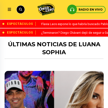
RADIO EN VIVO
ESPECTÁCULOS
Flavia Laos expone lo que habría buscado Pablo 
ESPECTÁCULOS
¿Terminaron? Diego Chávarri dejó de seguir a Ga
ÚLTIMAS NOTICIAS DE LUANA
SOPHIA