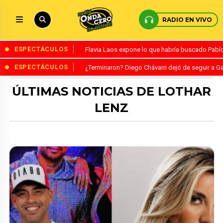
RADIO EN VIVO
ESPECTÁCULOS
Flavia Laos expone lo que habría buscado Pablo 
ESPECTÁCULOS
¿Terminaron? Diego Chávarri dejó de seguir a Ga
ÚLTIMAS NOTICIAS DE LOTHAR
LENZ