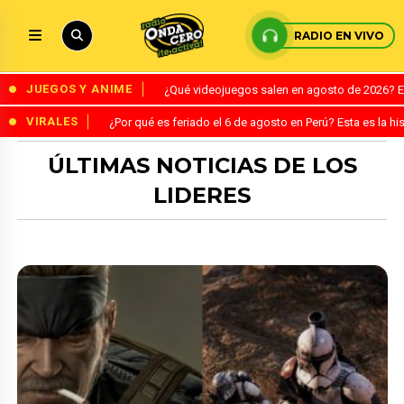
RADIO EN VIVO
JUEGOS Y ANIME
¿Qué videojuegos salen en agosto de 2026? 
VIRALES
¿Por qué es feriado el 6 de agosto en Perú? Esta es la his
ÚLTIMAS NOTICIAS DE LOS
LIDERES