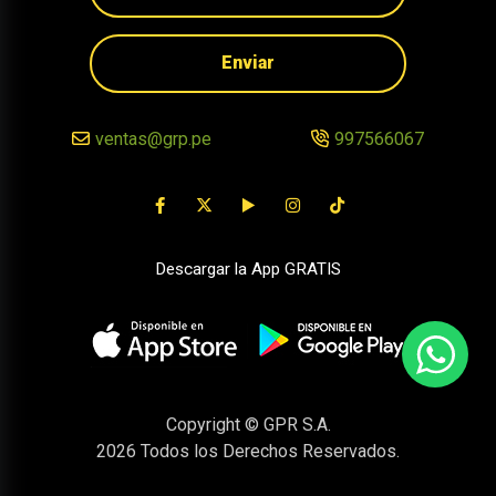
Enviar
ventas@grp.pe
997566067
Descargar la App GRATIS
Copyright © GPR S.A.
2026
Todos los Derechos Reservados.