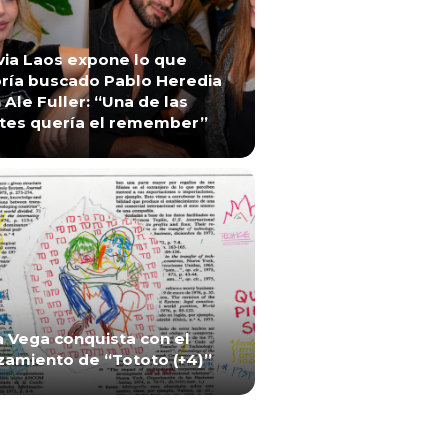
via Laos expone lo que
ría buscado Pablo Heredia
 Ale Fuller: “Una de las
tes quería el remember”
a Vega conquista con el
zamiento de “Tototo (+4)”