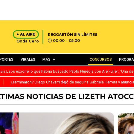
AL AIRE
REGGAETÓN SIN LÍMITES
00:00 - 05:00
Onda Cero
PORTES
VIRALES
MÁS
CONCURSOS
PROGR
avia Laos expone lo que habría buscado Pablo Heredia con Ale Fuller: “Una de
S
¿Terminaron? Diego Chávarri dejó de seguir a Gabriela Herrera y anunci
TIMAS NOTICIAS DE LIZETH ATOC