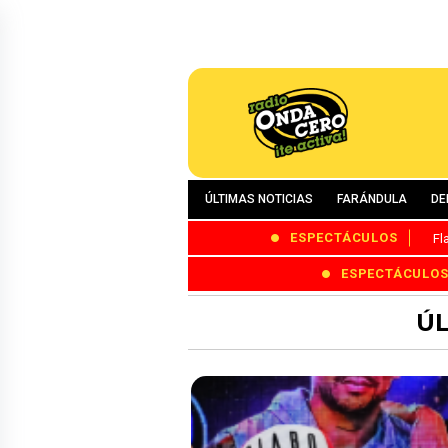
ÚLTIMAS NOTICIAS
FARÁNDULA
DE
ESPECTÁCULOS
Fl
ESPECTÁCULO
ÚL