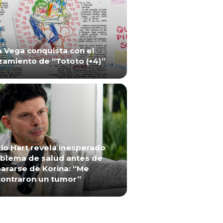
a Vega conquista con el
zamiento de “Tototo (+4)”
io Hart revela inesperado
blema de salud antes de
ararse de Korina: “Me
ontraron un tumor”