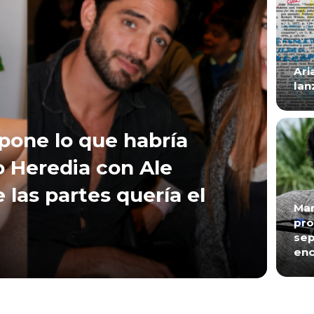
Ari
lan
xpone lo que habría
 Heredia con Ale
e las partes quería el
Mar
pro
sep
enc