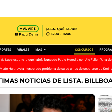
AL AIRE
¡ASU… QUÉ TARDE!
13:00 - 16:00
El Papu Denis
PORTES
VIRALES
MÁS
CONCURSOS
PROGR
avia Laos expone lo que habría buscado Pablo Heredia con Ale Fuller: “Una de
Mario Hart revela inesperado problema de salud antes de separarse de Korin
TIMAS NOTICIAS DE LISTA. BILLBO