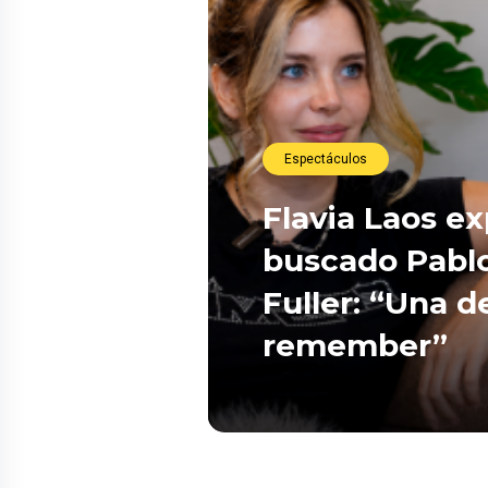
Espectáculos
Flavia Laos e
buscado Pablo
Fuller: “Una d
remember”