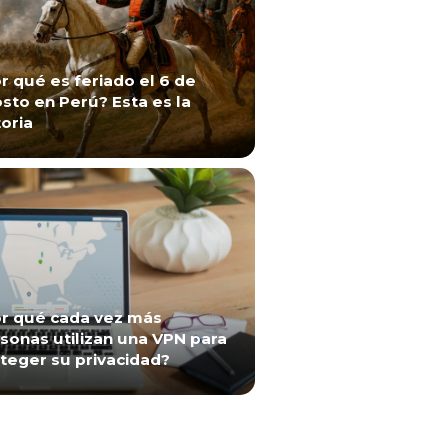
r qué es feriado el 6 de
sto en Perú? Esta es la
toria
r qué cada vez más
sonas utilizan una VPN para
teger su privacidad?