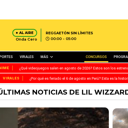
AL AIRE
REGGAETÓN SIN LÍMITES
00:00 - 05:00
Onda Cero
PORTES
VIRALES
MÁS
CONCURSOS
PROGR
NIME
¿Qué videojuegos salen en agosto de 2026? Estos son los estre
VIRALES
¿Por qué es feriado el 6 de agosto en Perú? Esta es la histor
ÚLTIMAS NOTICIAS DE LIL WIZZAR