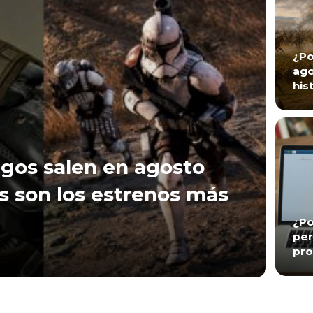
¿Po
ago
his
gos salen en agosto
s son los estrenos más
¿Po
per
pro