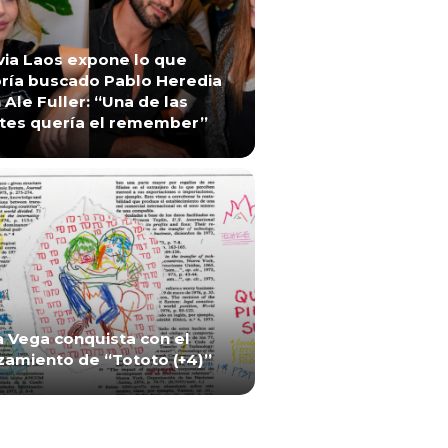
via Laos expone lo que
ría buscado Pablo Heredia
 Ale Fuller: “Una de las
tes quería el remember”
a Vega conquista con el
zamiento de “Tototo (+4)”