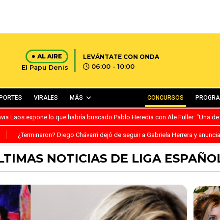
AL AIRE
LEVÁNTATE CON ONDA
06:00 - 10:00
El Papu Denis
PORTES
VIRALES
MÁS
CONCURSOS
PROGR
avia Laos expone lo que habría buscado Pablo Heredia con Ale Fuller: “Una de
S
¿Terminaron? Diego Chávarri dejó de seguir a Gabriela Herrera y anunci
LTIMAS NOTICIAS DE LIGA ESPAÑO