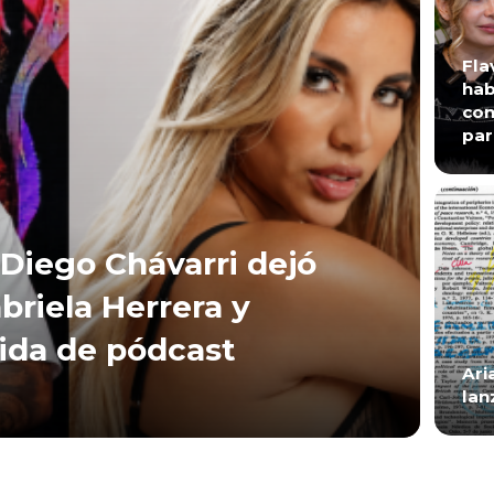
Fla
hab
con
par
Diego Chávarri dejó
briela Herrera y
lida de pódcast
Ari
lan