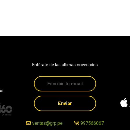
Entérate de las últimas novedades
os
Enviar
ventas@grp.pe
997566067