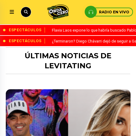
RADIO EN VIVO
ESPECTÁCULOS
Flavia Laos expone lo que habría buscado Pablo 
ESPECTÁCULOS
¿Terminaron? Diego Chávarri dejó de seguir a Ga
ÚLTIMAS NOTICIAS DE
LEVITATING