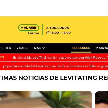
AL AIRE
A TODA ONDA
16:00 - 19:00
Lermo
PORTES
VIRALES
MÁS
CONCURSOS
PROGR
OS
¡Es oficial! Marcelo Tinelli confirma que regresó con Milett Figueroa
¡Impactante accidente! Kevin Díaz cae desde ocho metros en “Esto es guer
TIMAS NOTICIAS DE LEVITATING RE