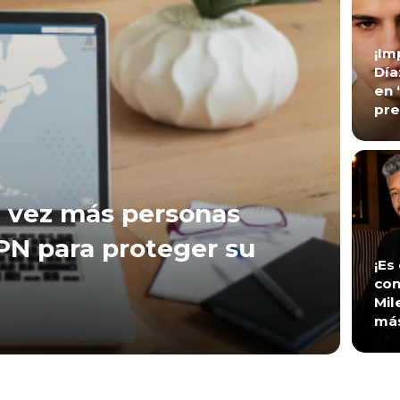
¡Im
Día
en 
pre
 vez más personas
VPN para proteger su
¡Es
con
Mil
má