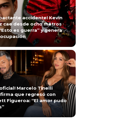
pactante accidente! Kevin
z cae desde ocho metros
“Esto es guerra” y genera
ocupación
 oficial! Marcelo Tinelli
firma que regresó con
ett Figueroa: “El amor pudo
s”