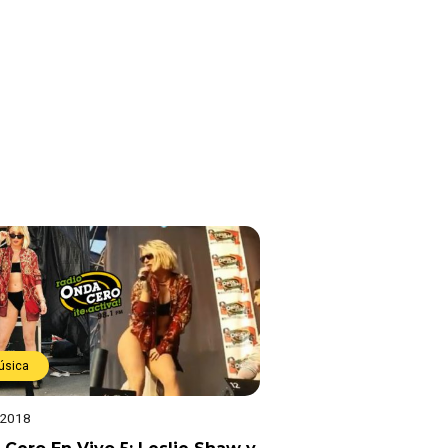
úsica
 2018