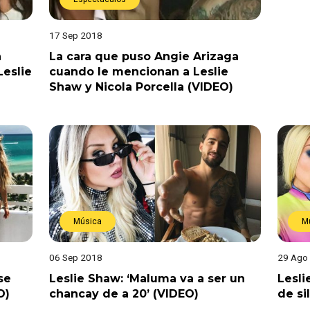
17 Sep 2018
a
La cara que puso Angie Arizaga
Leslie
cuando le mencionan a Leslie
Shaw y Nicola Porcella (VIDEO)
Música
M
06 Sep 2018
29 Ago
se
Leslie Shaw: ‘Maluma va a ser un
Lesl
O)
chancay de a 20’ (VIDEO)
de si