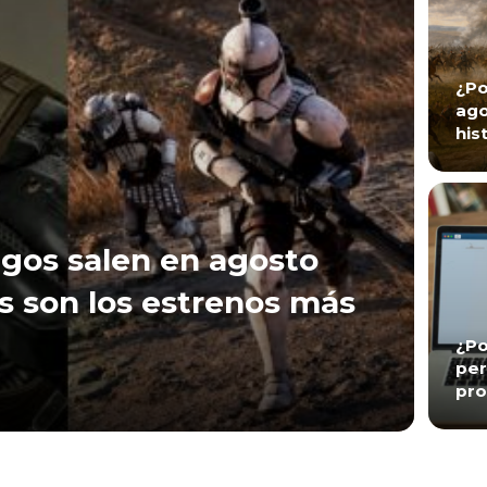
¿Po
ago
his
gos salen en agosto
s son los estrenos más
¿Po
per
pro