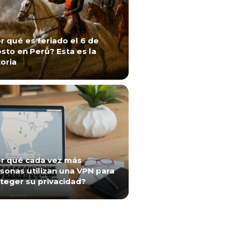
r qué es feriado el 6 de
sto en Perú? Esta es la
toria
r qué cada vez más
sonas utilizan una VPN para
teger su privacidad?