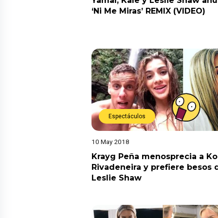
Yamal, Kale y Leslie Shaw an
‘Ni Me Miras’ REMIX (VIDEO)
Espectáculos
10 May 2018
Krayg Peña menosprecia a Ko
Rivadeneira y prefiere besos 
Leslie Shaw