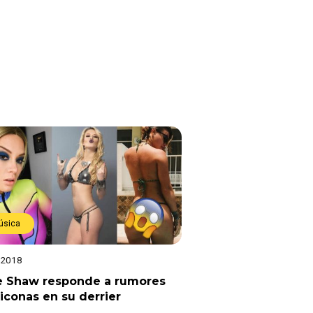
úsica
 2018
ie Shaw responde a rumores
liconas en su derrier