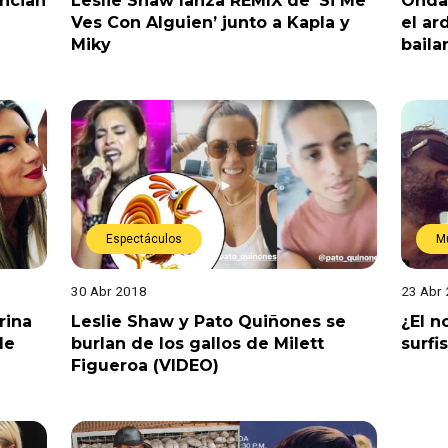
uncian
Leslie Shaw lanza REMIX de ‘Si Me
Onda 
Ves Con Alguien’ junto a Kapla y
el ar
Miky
baila
Espectáculos
M
30 Abr 2018
23 Abr
rina
Leslie Shaw y Pato Quiñones se
¿El n
de
burlan de los gallos de Milett
surfi
Figueroa (VIDEO)