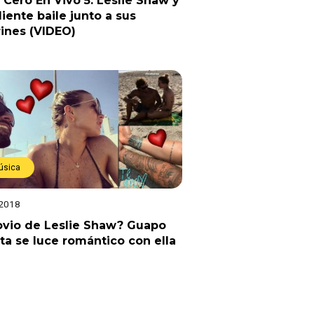
Cero En Vivo 5: Leslie Shaw y
diente baile junto a sus
rines (VIDEO)
úsica
 2018
ovio de Leslie Shaw? Guapo
sta se luce romántico con ella