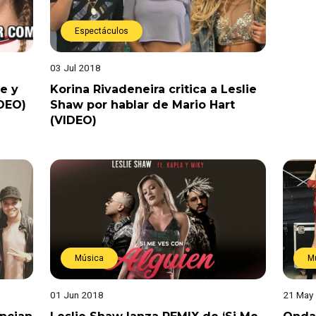
Espectáculos
03 Jul 2018
e y
Korina Rivadeneira critica a Leslie
IDEO)
Shaw por hablar de Mario Hart
(VIDEO)
Música
M
01 Jun 2018
21 May