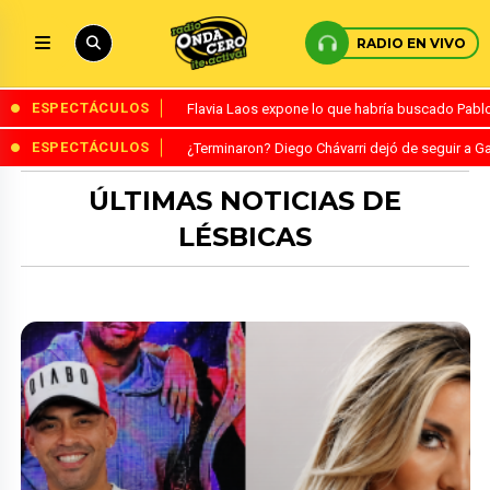
RADIO EN VIVO
ESPECTÁCULOS
Flavia Laos expone lo que habría buscado Pablo 
ESPECTÁCULOS
¿Terminaron? Diego Chávarri dejó de seguir a Ga
ÚLTIMAS NOTICIAS DE
LÉSBICAS