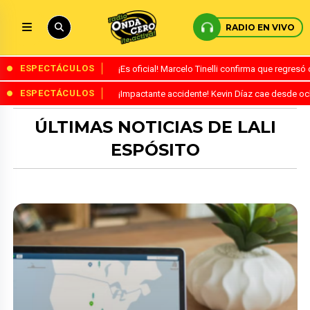
RADIO EN VIVO
ESPECTÁCULOS
¡Es oficial! Marcelo Tinelli confirma que regres
ESPECTÁCULOS
¡Impactante accidente! Kevin Díaz cae desde o
ÚLTIMAS NOTICIAS DE LALI
ESPÓSITO