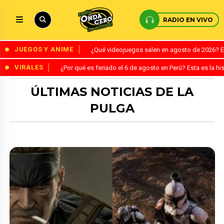
RADIO EN VIVO
JUEGOS Y ANIME
¿Qué videojuegos salen en agosto de 2026? 
VIRALES
¿Por qué es feriado el 6 de agosto en Perú? Esta es la his
ÚLTIMAS NOTICIAS DE LA
PULGA