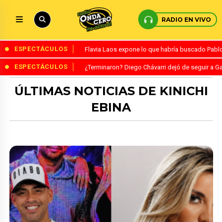
RADIO EN VIVO
ESPECTÁCULOS
Flavia Laos expone lo que habría buscado Pablo 
ESPECTÁCULOS
¿Terminaron? Diego Chávarri dejó de seguir a Ga
ÚLTIMAS NOTICIAS DE KINICHI
EBINA